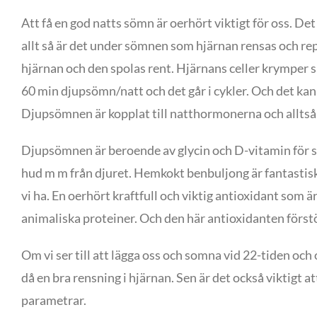
Att få en god natts sömn är oerhört viktigt för oss. D
allt så är det under sömnen som hjärnan rensas och rep
hjärnan och den spolas rent. Hjärnans celler krymper 
60 min djupsömn/natt och det går i cykler. Och det ka
Djupsömnen är kopplat till natthormonerna och alltså
Djupsömnen är beroende av glycin och D-vitamin för sin 
hud m m från djuret. Hemkokt benbuljong är fantastisk k
vi ha. En oerhört kraftfull och viktig antioxidant som ä
animaliska proteiner. Och den här antioxidanten förstö
Om vi ser till att lägga oss och somna vid 22-tiden och 
då en bra rensning i hjärnan. Sen är det också viktigt
parametrar.