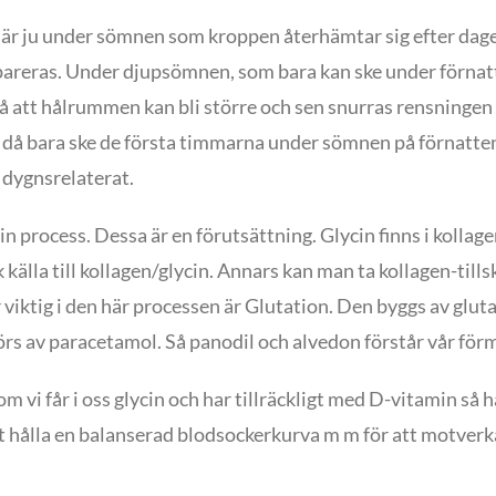
et är ju under sömnen som kroppen återhämtar sig efter dag
areras. Under djupsömnen, som bara kan ske under förnatten
så att hålrummen kan bli större och sen snurras rensninge
n då bara ske de första timmarna under sömnen på förnatte
 dygnsrelaterat.
process. Dessa är en förutsättning. Glycin finns i kollagen/
älla till kollagen/glycin. Annars kan man ta kollagen-tillsk
r viktig i den här processen är Glutation. Den byggs av gluta
rs av paracetamol. Så panodil och alvedon förstår vår förm
om vi får i oss glycin och har tillräckligt med D-vitamin så
 att hålla en balanserad blodsockerkurva m m för att motve