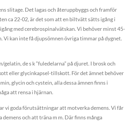
ens slitage. Det lagas och återuppbyggs och framför
 ca 22-02, är det som att en biltvätt sätts igång i
n igång med cerebrospinalvätskan. Vi behöver minst 45-
n. Vi kan inte få djupsömnen övriga timmar på dygnet.
gelatin, de s k ”fuledelarna” på djuret. I brosk och
ott eller glycinkapsel-tillskott. För det ämnet behöver
min, glycin och cystein, alla dessa ämnen finns i
åga att rensa i hjärnan.
 har vi goda förutsättningar att motverka demens. Vi får
rka demens och att träna m m. Där finns många