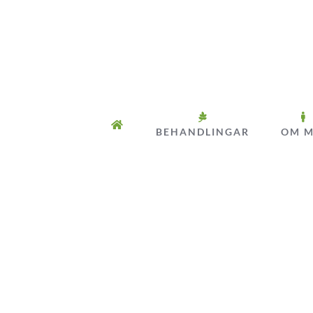
Fortsätt
till
innehållet
BEHANDLINGAR
OM M