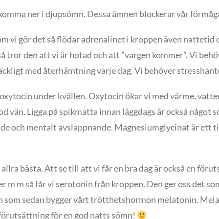
n komma ner i djupsömn. Dessa ämnen blockerar vår förmå
r om vi gör det så flödar adrenalinet i kroppen även nattetid 
 tror den att vi är hotad och att ”vargen kommer”. Vi behöve
räckligt med återhämtning varje dag. Vi behöver stresshanter
t oxytocin under kvällen. Oxytocin ökar vi med värme, vatt
 vän. Ligga på spikmatta innan läggdags är också något som
 och mentalt avslappnande. Magnesiumglycinat är ett tills
 allra bästa. Att se till att vi får en bra dag är också en för
ker m m så får vi serotonin från kroppen. Den ger oss det 
onin som sedan bygger vårt trötthetshormon melatonin. Me
r förutsättning för en god natts sömn!