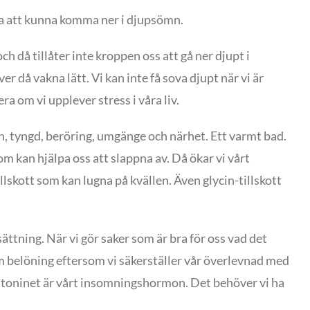
ga att kunna komma ner i djupsömn.
och då tillåter inte kroppen oss att gå ner djupt i
r då vakna lätt. Vi kan inte få sova djupt när vi är
a om vi upplever stress i våra liv.
en, tyngd, beröring, umgänge och närhet. Ett varmt bad.
 kan hjälpa oss att slappna av. Då ökar vi vårt
kott som kan lugna på kvällen. Även glycin-tillskott
utsättning. När vi gör saker som är bra för oss vad det
som belöning eftersom vi säkerställer vår överlevnad med
latoninet är vårt insomningshormon. Det behöver vi ha