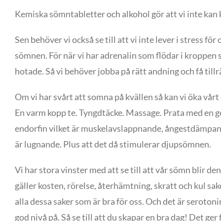
Kemiska sömntabletter och alkohol gör att vi inte ka
Sen behöver vi också se till att vi inte lever i stress fö
sömnen. För när vi har adrenalin som flödar i kroppen så
hotade. Så vi behöver jobba på rätt andning och få till
Om vi har svårt att somna på kvällen så kan vi öka vår
En varm kopp te. Tyngdtäcke. Massage. Prata med en god
endorfin vilket är muskelavslappnande, ångestdämpande
är lugnande. Plus att det då stimulerar djupsömnen.
Vi har stora vinster med att se till att vår sömn blir den
gäller kosten, rörelse, återhämtning, skratt och kul sa
alla dessa saker som är bra för oss. Och det är serot
god nivå på. Så se till att du skapar en bra dag! Det ge