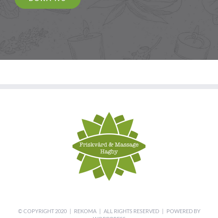
© COPYRIGHT 2020 | REKOMA | ALL RIGHTS RESERVED | POWERED BY